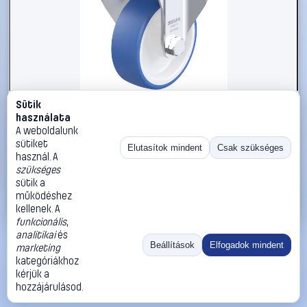
Sütik
#3050651
használata
Blickle 936292 BK-POTHS 100G-1 Acéllemez rögzített
A weboldalunk
görgő KerékØ: 100 mm Teherbírás (max.): 200 kg 1 db
sütiket
Elutasítok mindent
Csak szükséges
használ. A
Blickle
Görgők, kerekek
szükséges
21 990 Ft
sütik a
működéshez
Kosárba
Azonnali vásárlás
kellenek. A
funkcionális
,
analitikai
és
Ugrás:
«
‹
1
›
»
Beállítások
Elfogadok mindent
marketing
Méret:
Rendezés:
kategóriákhoz
kérjük a
©
2026
ÁSZF
Adatvédelem
Impresszum
Kapcsolat
hozzájárulásod.
ThermoScope
Cégbemutató
Sütibeállítások