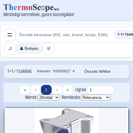
Minőségi termékek, gyors kiszolgálás!
1–1 / 1 tal
🌙
👤 Belépés
🛒
1–1 / 1 találat
Összes törlése
Keresés: “#3050651” ✕
Ugrás:
«
‹
1
›
»
Méret:
Rendezés: