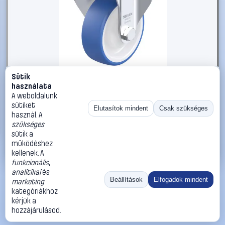
Sütik
#3050655
használata
Blickle 936296 BK-POTHS 100KA-1 Acéllemez rögzített
A weboldalunk
görgő KerékØ: 100 mm Teherbírás (max.): 200 kg 1 db
sütiket
Elutasítok mindent
Csak szükséges
használ. A
Blickle
Görgők, kerekek
szükséges
22 990 Ft
sütik a
működéshez
Kosárba
Azonnali vásárlás
kellenek. A
funkcionális
,
analitikai
és
Ugrás:
«
‹
1
›
»
Beállítások
Elfogadok mindent
marketing
Méret:
Rendezés:
kategóriákhoz
kérjük a
©
2026
ÁSZF
Adatvédelem
Impresszum
Kapcsolat
hozzájárulásod.
ThermoScope
Cégbemutató
Sütibeállítások