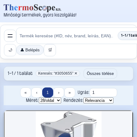
Minőségi termékek, gyors kiszolgálás!
1–1 / 1 tal
🌙
👤 Belépés
🛒
1–1 / 1 találat
Összes törlése
Keresés: “#3050655” ✕
Ugrás:
«
‹
1
›
»
Méret:
Rendezés: