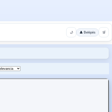
🌙
👤 Belépés
🛒