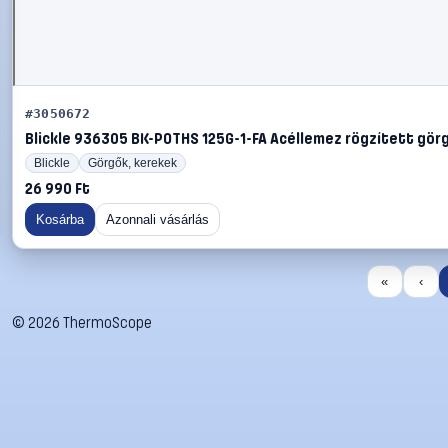
#3050672
Blickle 936305 BK-POTHS 125G-1-FA Acéllemez rögzített görg
Blickle
Görgők, kerekek
26 990 Ft
Kosárba
Azonnali vásárlás
«
‹
©
2026
ThermoScope