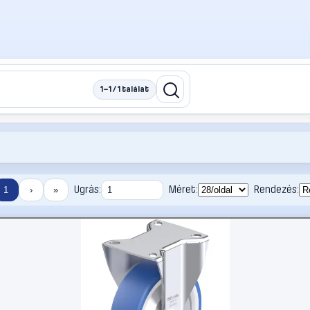
1–1 / 1 találat
Ugrás:
Méret:
Rendezés:
1
›
»