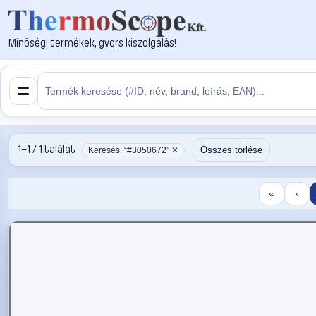
Minőségi termékek, gyors kiszolgálás!
1–1 / 1 találat
Összes törlése
Keresés: “#3050672” ✕
«
‹