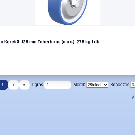
ő KerékØ: 125 mm Teherbírás (max.): 275 kg 1 db
Ugrás:
Méret:
Rendezés:
1
›
»
Á