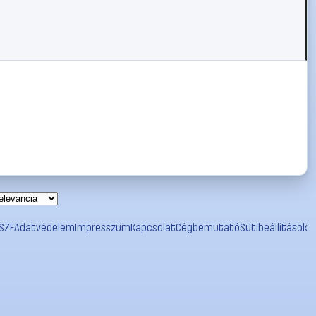
SZF
Adatvédelem
Impresszum
Kapcsolat
Cégbemutató
Sütibeállítások