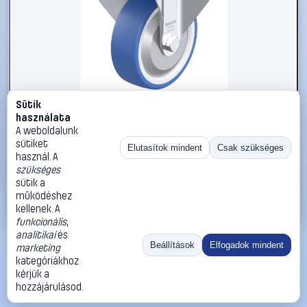
Sütik
#3050674
használata
Blickle 936307 BK-POTHS 125G-3-FA Acéllemez rögzített
A weboldalunk
görgő KerékØ: 125 mm Teherbírás (max.): 275 kg 1 db
sütiket
Elutasítok mindent
Csak szükséges
használ. A
Blickle
Görgők, kerekek
szükséges
29 990 Ft
sütik a
működéshez
Kosárba
Azonnali vásárlás
kellenek. A
funkcionális
,
analitikai
és
Ugrás:
«
‹
1
›
»
Beállítások
Elfogadok mindent
marketing
Méret:
Rendezés:
kategóriákhoz
kérjük a
©
2026
ÁSZF
Adatvédelem
Impresszum
Kapcsolat
hozzájárulásod.
ThermoScope
Cégbemutató
Sütibeállítások