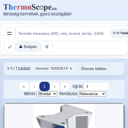
Minőségi termékek, gyors kiszolgálás!
1–1 / 1 tal
🌙
👤 Belépés
🛒
1–1 / 1 találat
Összes törlése
Keresés: “#3050674” ✕
Ugrás:
«
‹
1
›
»
Méret:
Rendezés: