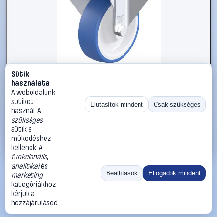
Sütik
#3050677
használata
Blickle 936310 BK-POTHS 125KA-3 Acéllemez rögzített
A weboldalunk
görgő KerékØ: 125 mm Teherbírás (max.): 275 kg 1 db
sütiket
Elutasítok mindent
Csak szükséges
használ. A
Blickle
Görgők, kerekek
szükséges
26 990 Ft
sütik a
működéshez
Kosárba
Azonnali vásárlás
kellenek. A
funkcionális
,
analitikai
és
Ugrás:
«
‹
1
›
»
Beállítások
Elfogadok mindent
marketing
Méret:
Rendezés:
kategóriákhoz
kérjük a
©
2026
ÁSZF
Adatvédelem
Impresszum
Kapcsolat
hozzájárulásod.
ThermoScope
Cégbemutató
Sütibeállítások