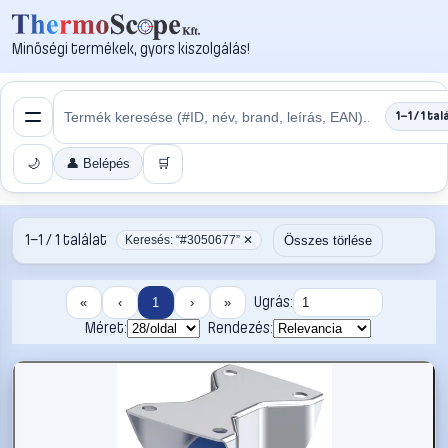
Minőségi termékek, gyors kiszolgálás!
1–1 / 1 tal
🌙
👤 Belépés
🛒
1–1 / 1 találat
Összes törlése
Keresés: “#3050677” ✕
Ugrás:
«
‹
1
›
»
Méret:
Rendezés: