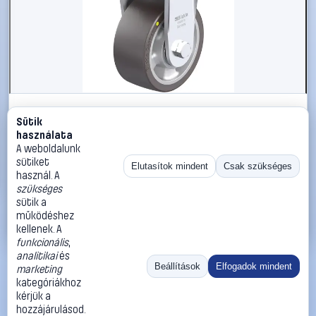
#3050712
Sütik
Blickle 936544 BO-ALST 127K-AS Nagy teherbírású
használata
rögzített kerék KerékØ: 125 mm Teherbírás (max.): 450
A weboldalunk
kg 1 db
sütiket
Elutasítok mindent
Csak szükséges
használ. A
Blickle
Görgők, kerekek
szükséges
74 990 Ft
sütik a
működéshez
Kosárba
Azonnali vásárlás
kellenek. A
funkcionális
,
analitikai
és
Ugrás:
«
‹
1
›
»
Beállítások
Elfogadok mindent
marketing
Méret:
Rendezés:
kategóriákhoz
kérjük a
©
2026
ÁSZF
Adatvédelem
Impresszum
Kapcsolat
hozzájárulásod.
ThermoScope
Cégbemutató
Sütibeállítások