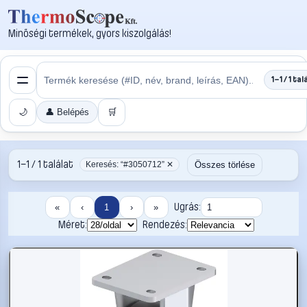
Minőségi termékek, gyors kiszolgálás!
1–1 / 1 tal
🌙
👤 Belépés
🛒
1–1 / 1 találat
Összes törlése
Keresés: “#3050712” ✕
Ugrás:
«
‹
1
›
»
Méret:
Rendezés: