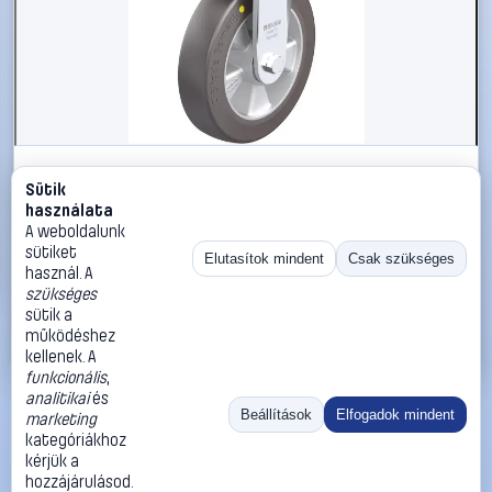
#3050715
Sütik
Blickle 936547 BO-ALST 200K-AS Nagy teherbírású
használata
rögzített kerék KerékØ: 200 mm Teherbírás (max.): 750
A weboldalunk
kg 1 db
sütiket
Elutasítok mindent
Csak szükséges
használ. A
Blickle
Görgők, kerekek
szükséges
96 990 Ft
sütik a
működéshez
Kosárba
Azonnali vásárlás
kellenek. A
funkcionális
,
analitikai
és
Ugrás:
«
‹
1
›
»
Beállítások
Elfogadok mindent
marketing
Méret:
Rendezés:
kategóriákhoz
kérjük a
©
2026
ÁSZF
Adatvédelem
Impresszum
Kapcsolat
hozzájárulásod.
ThermoScope
Cégbemutató
Sütibeállítások