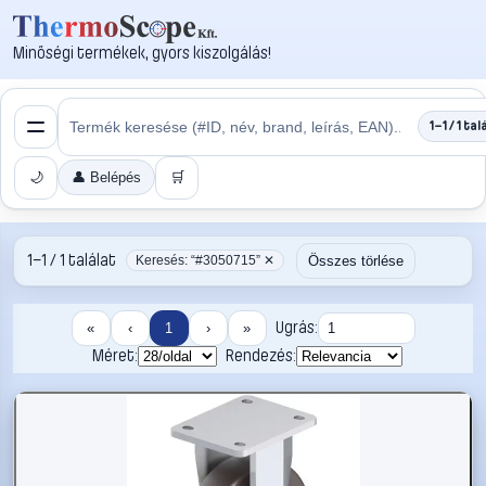
Minőségi termékek, gyors kiszolgálás!
1–1 / 1 tal
🌙
👤 Belépés
🛒
1–1 / 1 találat
Összes törlése
Keresés: “#3050715” ✕
Ugrás:
«
‹
1
›
»
Méret:
Rendezés: