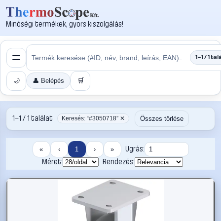
Minőségi termékek, gyors kiszolgálás!
1–1 / 1 tal
🌙
👤 Belépés
🛒
1–1 / 1 találat
Összes törlése
Keresés: “#3050718” ✕
Ugrás:
«
‹
1
›
»
Méret:
Rendezés: