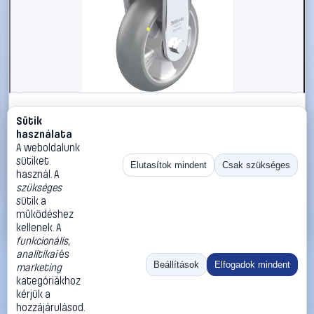
#3050718
Sütik
Blickle 936737 BO-ALTH 160K-AS-CO Nagy teherbírású
használata
rögzített kerék KerékØ: 160 mm Teherbírás (max.): 750
A weboldalunk
kg 1 db
sütiket
Elutasítok mindent
Csak szükséges
használ. A
Blickle
Görgők, kerekek
szükséges
81 990 Ft
sütik a
működéshez
Kosárba
Azonnali vásárlás
kellenek. A
funkcionális
,
analitikai
és
Ugrás:
«
‹
1
›
»
Beállítások
Elfogadok mindent
marketing
Méret:
Rendezés:
kategóriákhoz
kérjük a
©
2026
ÁSZF
Adatvédelem
Impresszum
Kapcsolat
hozzájárulásod.
ThermoScope
Cégbemutató
Sütibeállítások