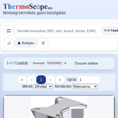
Minőségi termékek, gyors kiszolgálás!
1–1 / 1 tal
🌙
👤 Belépés
🛒
1–1 / 1 találat
Összes törlése
Keresés: “#3050861” ✕
Ugrás:
«
‹
1
›
»
Méret:
Rendezés: