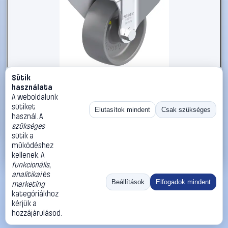
Sütik
#3050861
használata
Blickle 936908 B-PO 80G-ELS Acéllemez rögzített görgő
A weboldalunk
KerékØ: 80 mm Teherbírás (max.): 220 kg 1 db
sütiket
Elutasítok mindent
Csak szükséges
használ. A
Blickle
Görgők, kerekek
szükséges
14 990 Ft
sütik a
működéshez
Kosárba
Azonnali vásárlás
kellenek. A
funkcionális
,
analitikai
és
Ugrás:
«
‹
1
›
»
Beállítások
Elfogadok mindent
marketing
Méret:
Rendezés:
kategóriákhoz
kérjük a
©
2026
ÁSZF
Adatvédelem
Impresszum
Kapcsolat
hozzájárulásod.
ThermoScope
Cégbemutató
Sütibeállítások