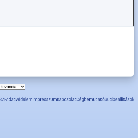
SZF
Adatvédelem
Impresszum
Kapcsolat
Cégbemutató
Sütibeállítások