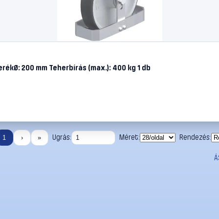
rékØ: 200 mm Teherbírás (max.): 400 kg 1 db
Ugrás:
Méret:
Rendezés:
1
›
»
Á