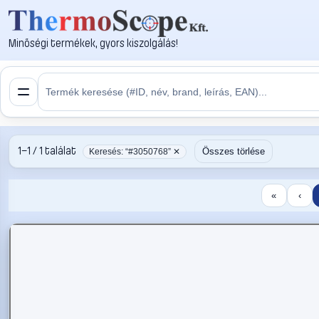
Minőségi termékek, gyors kiszolgálás!
1–1 / 1 találat
Összes törlése
Keresés: “#3050768” ✕
«
‹