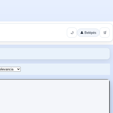
🌙
👤 Belépés
🛒