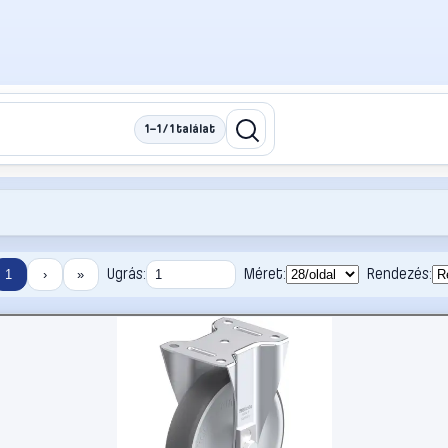
1–1 / 1 találat
Ugrás:
Méret:
Rendezés:
1
›
»