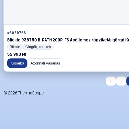
#3050768
Blickle 938750 B-PATH 200R-FS Acéllemez rögzített görgő Ke
Blickle
Görgők, kerekek
55 990 Ft
Kosárba
Azonnali vásárlás
«
‹
©
2026
ThermoScope