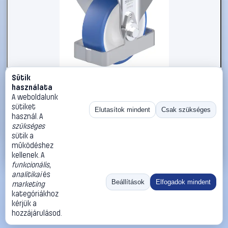
Sütik
#3050949
használata
Blickle 938775 B-POTHS 100KA-FS Acéllemez rögzített
A weboldalunk
görgő KerékØ: 100 mm Teherbírás (max.): 200 kg 1 db
sütiket
Elutasítok mindent
Csak szükséges
használ. A
Blickle
Görgők, kerekek
szükséges
34 990 Ft
sütik a
működéshez
Kosárba
Azonnali vásárlás
kellenek. A
funkcionális
,
analitikai
és
Ugrás:
«
‹
1
›
»
Beállítások
Elfogadok mindent
marketing
Méret:
Rendezés:
kategóriákhoz
kérjük a
©
2026
ÁSZF
Adatvédelem
Impresszum
Kapcsolat
hozzájárulásod.
ThermoScope
Cégbemutató
Sütibeállítások