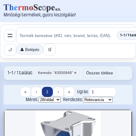
Minőségi termékek, gyors kiszolgálás!
1–1 / 1 tal
🌙
👤 Belépés
🛒
1–1 / 1 találat
Összes törlése
Keresés: “#3050949” ✕
Ugrás:
«
‹
1
›
»
Méret:
Rendezés: