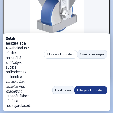
Sütik
#3050953
használata
Blickle 938777 B-POTHS 100R-FS Acéllemez rögzített
A weboldalunk
görgő KerékØ: 100 mm Teherbírás (max.): 200 kg 1 db
sütiket
Elutasítok mindent
Csak szükséges
használ. A
Blickle
Görgők, kerekek
szükséges
33 990 Ft
sütik a
működéshez
Kosárba
Azonnali vásárlás
kellenek. A
funkcionális
,
analitikai
és
Ugrás:
«
‹
1
›
»
Beállítások
Elfogadok mindent
marketing
Méret:
Rendezés:
kategóriákhoz
kérjük a
©
2026
ÁSZF
Adatvédelem
Impresszum
Kapcsolat
hozzájárulásod.
ThermoScope
Cégbemutató
Sütibeállítások