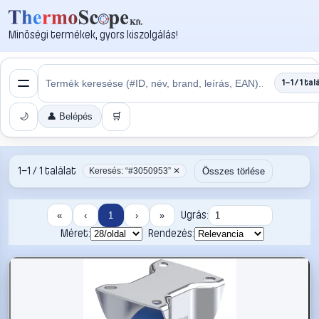
Minőségi termékek, gyors kiszolgálás!
1–1 / 1 tal
🌙
👤 Belépés
🛒
1–1 / 1 találat
Összes törlése
Keresés: “#3050953” ✕
Ugrás:
«
‹
1
›
»
Méret:
Rendezés: