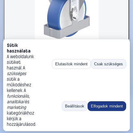
Sütik
#3050965
használata
Blickle 938779 B-POTHS 125G-FS Acéllemez rögzített
A weboldalunk
görgő KerékØ: 125 mm Teherbírás (max.): 250 kg 1 db
sütiket
Elutasítok mindent
Csak szükséges
használ. A
Blickle
Görgők, kerekek
szükséges
36 990 Ft
sütik a
működéshez
Kosárba
Azonnali vásárlás
kellenek. A
funkcionális
,
analitikai
és
Ugrás:
«
‹
1
›
»
Beállítások
Elfogadok mindent
marketing
Méret:
Rendezés:
kategóriákhoz
kérjük a
©
2026
ÁSZF
Adatvédelem
Impresszum
Kapcsolat
hozzájárulásod.
ThermoScope
Cégbemutató
Sütibeállítások