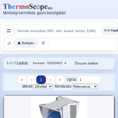
Minőségi termékek, gyors kiszolgálás!
1–1 / 1 tal
🌙
👤 Belépés
🛒
1–1 / 1 találat
Összes törlése
Keresés: “#3050965” ✕
Ugrás:
«
‹
1
›
»
Méret:
Rendezés: