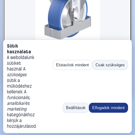
Sütik
#3050964
használata
Blickle 938780 B-POTHS 125G-FA-FS Acéllemez rögzített
A weboldalunk
görgő KerékØ: 125 mm Teherbírás (max.): 250 kg 1 db
sütiket
Elutasítok mindent
Csak szükséges
használ. A
Blickle
Görgők, kerekek
szükséges
40 990 Ft
sütik a
működéshez
Kosárba
Azonnali vásárlás
kellenek. A
funkcionális
,
analitikai
és
Ugrás:
«
‹
1
›
»
Beállítások
Elfogadok mindent
marketing
Méret:
Rendezés:
kategóriákhoz
kérjük a
©
2026
ÁSZF
Adatvédelem
Impresszum
Kapcsolat
hozzájárulásod.
ThermoScope
Cégbemutató
Sütibeállítások