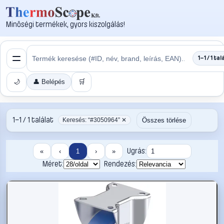
Minőségi termékek, gyors kiszolgálás!
1–1 / 1 tal
🌙
👤 Belépés
🛒
1–1 / 1 találat
Összes törlése
Keresés: “#3050964” ✕
Ugrás:
«
‹
1
›
»
Méret:
Rendezés: