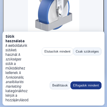
Sütik
#3050969
használata
Blickle 938781 B-POTHS 125KA-FS Acéllemez rögzített
A weboldalunk
görgő KerékØ: 125 mm Teherbírás (max.): 250 kg 1 db
sütiket
Elutasítok mindent
Csak szükséges
használ. A
Blickle
Görgők, kerekek
szükséges
37 990 Ft
sütik a
működéshez
Kosárba
Azonnali vásárlás
kellenek. A
funkcionális
,
analitikai
és
Ugrás:
«
‹
1
›
»
Beállítások
Elfogadok mindent
marketing
Méret:
Rendezés:
kategóriákhoz
kérjük a
©
2026
ÁSZF
Adatvédelem
Impresszum
Kapcsolat
hozzájárulásod.
ThermoScope
Cégbemutató
Sütibeállítások