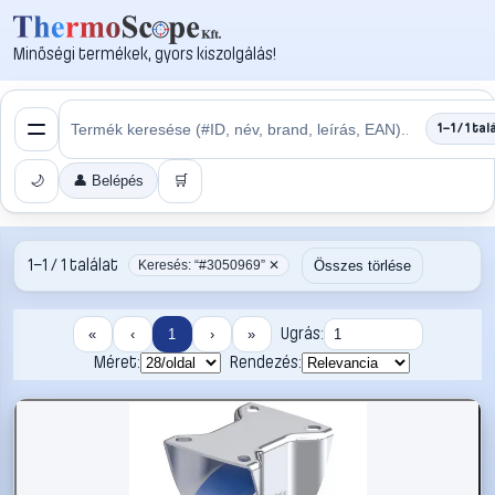
Minőségi termékek, gyors kiszolgálás!
1–1 / 1 tal
🌙
👤 Belépés
🛒
1–1 / 1 találat
Összes törlése
Keresés: “#3050969” ✕
Ugrás:
«
‹
1
›
»
Méret:
Rendezés: