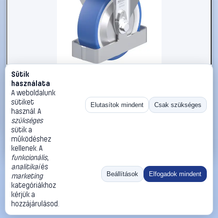
Sütik
#3050972
használata
Blickle 938784 B-POTHS 125R-FA-FS Acéllemez rögzített
A weboldalunk
görgő KerékØ: 125 mm Teherbírás (max.): 250 kg 1 db
sütiket
Elutasítok mindent
Csak szükséges
használ. A
Blickle
Görgők, kerekek
szükséges
40 990 Ft
sütik a
működéshez
Kosárba
Azonnali vásárlás
kellenek. A
funkcionális
,
analitikai
és
Ugrás:
«
‹
1
›
»
Beállítások
Elfogadok mindent
marketing
Méret:
Rendezés:
kategóriákhoz
kérjük a
©
2026
ÁSZF
Adatvédelem
Impresszum
Kapcsolat
hozzájárulásod.
ThermoScope
Cégbemutató
Sütibeállítások