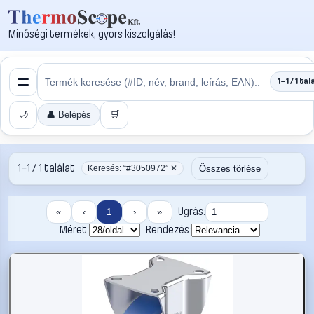
Minőségi termékek, gyors kiszolgálás!
1–1 / 1 tal
🌙
👤 Belépés
🛒
1–1 / 1 találat
Összes törlése
Keresés: “#3050972” ✕
Ugrás:
«
‹
1
›
»
Méret:
Rendezés: