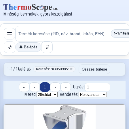
Minőségi termékek, gyors kiszolgálás!
1–1 / 1 tal
🌙
👤 Belépés
🛒
1–1 / 1 találat
Összes törlése
Keresés: “#3050985” ✕
Ugrás:
«
‹
1
›
»
Méret:
Rendezés: