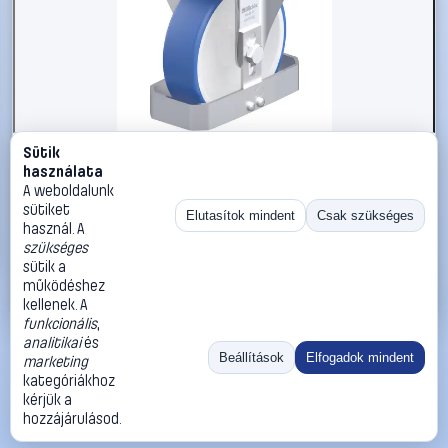
Sütik
#3050985
használata
Blickle 938785 B-POTHS 160G-FS Acéllemez rögzített
A weboldalunk
görgő KerékØ: 160 mm Teherbírás (max.): 400 kg 1 db
sütiket
Elutasítok mindent
Csak szükséges
használ. A
Blickle
Görgők, kerekek
szükséges
59 990 Ft
sütik a
működéshez
Kosárba
Azonnali vásárlás
kellenek. A
funkcionális
,
analitikai
és
Ugrás:
«
‹
1
›
»
Beállítások
Elfogadok mindent
marketing
Méret:
Rendezés:
kategóriákhoz
kérjük a
©
2026
ÁSZF
Adatvédelem
Impresszum
Kapcsolat
hozzájárulásod.
ThermoScope
Cégbemutató
Sütibeállítások