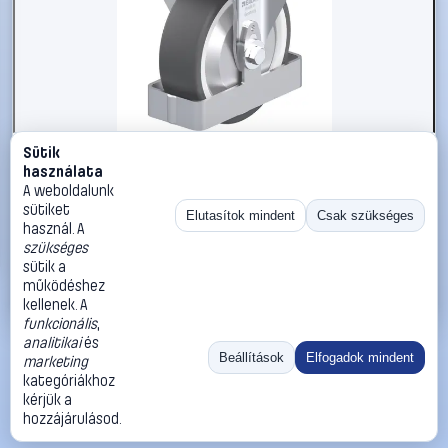
Sütik
#3050918
használata
Blickle 938886 B-POTH 125G-FA-FS Acéllemez rögzített
A weboldalunk
görgő KerékØ: 125 mm Teherbírás (max.): 250 kg 1 db
sütiket
Elutasítok mindent
Csak szükséges
használ. A
Blickle
Görgők, kerekek
szükséges
36 990 Ft
sütik a
működéshez
Kosárba
Azonnali vásárlás
kellenek. A
funkcionális
,
analitikai
és
Ugrás:
«
‹
1
›
»
Beállítások
Elfogadok mindent
marketing
Méret:
Rendezés:
kategóriákhoz
kérjük a
©
2026
ÁSZF
Adatvédelem
Impresszum
Kapcsolat
hozzájárulásod.
ThermoScope
Cégbemutató
Sütibeállítások