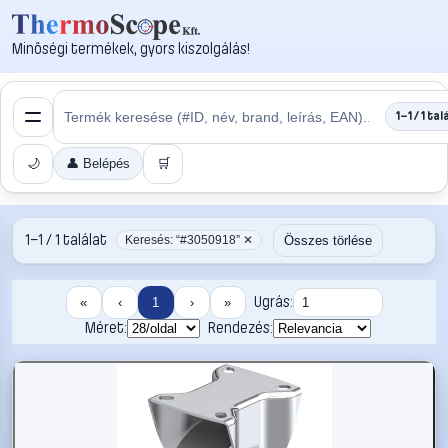
Minőségi termékek, gyors kiszolgálás!
1–1 / 1 tal
🌙
👤 Belépés
🛒
1–1 / 1 találat
Összes törlése
Keresés: “#3050918” ✕
Ugrás:
«
‹
1
›
»
Méret:
Rendezés: