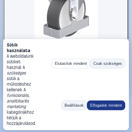
Sütik
#3050923
használata
Blickle 938888 B-POTH 125R-FS Acéllemez rögzített
A weboldalunk
görgő KerékØ: 125 mm Teherbírás (max.): 250 kg 1 db
sütiket
Elutasítok mindent
Csak szükséges
használ. A
Blickle
Görgők, kerekek
szükséges
34 990 Ft
sütik a
működéshez
Kosárba
Azonnali vásárlás
kellenek. A
funkcionális
,
analitikai
és
Ugrás:
«
‹
1
›
»
Beállítások
Elfogadok mindent
marketing
Méret:
Rendezés:
kategóriákhoz
kérjük a
©
2026
ÁSZF
Adatvédelem
Impresszum
Kapcsolat
hozzájárulásod.
ThermoScope
Cégbemutató
Sütibeállítások