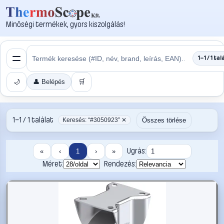
Minőségi termékek, gyors kiszolgálás!
1–1 / 1 tal
🌙
👤 Belépés
🛒
1–1 / 1 találat
Összes törlése
Keresés: “#3050923” ✕
Ugrás:
«
‹
1
›
»
Méret:
Rendezés: