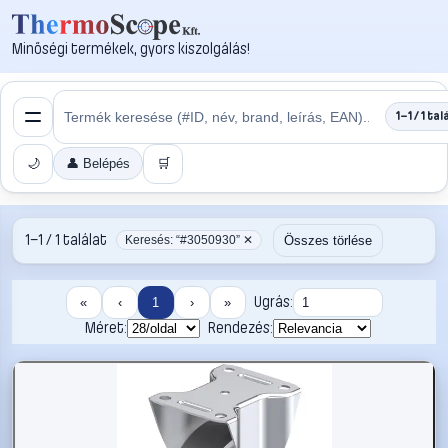
Minőségi termékek, gyors kiszolgálás!
1–1 / 1 tal
🌙
👤 Belépés
🛒
1–1 / 1 találat
Összes törlése
Keresés: “#3050930” ✕
Ugrás:
«
‹
1
›
»
Méret:
Rendezés: