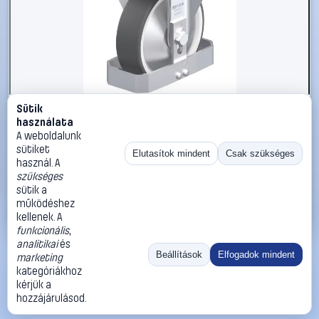
Sütik
#3050930
használata
Blickle 938893 B-POTH 160G-FA-FS Acéllemez rögzített
A weboldalunk
görgő KerékØ: 160 mm Teherbírás (max.): 400 kg 1 db
sütiket
Elutasítok mindent
Csak szükséges
használ. A
Blickle
Görgők, kerekek
szükséges
49 990 Ft
sütik a
működéshez
Kosárba
Azonnali vásárlás
kellenek. A
funkcionális
,
analitikai
és
Ugrás:
«
‹
1
›
»
Beállítások
Elfogadok mindent
marketing
Méret:
Rendezés:
kategóriákhoz
kérjük a
©
2026
ÁSZF
Adatvédelem
Impresszum
Kapcsolat
hozzájárulásod.
ThermoScope
Cégbemutató
Sütibeállítások