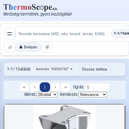
Minőségi termékek, gyors kiszolgálás!
1–1 / 1 tal
🌙
👤 Belépés
🛒
1–1 / 1 találat
Összes törlése
Keresés: “#3050782” ✕
Ugrás:
«
‹
1
›
»
Méret:
Rendezés: