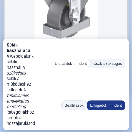
Sütik
#3050782
használata
Blickle 939645 B-PO 100KA-ELS-FS Acéllemez rögzített
A weboldalunk
görgő KerékØ: 100 mm Teherbírás (max.): 250 kg 1 db
sütiket
Elutasítok mindent
Csak szükséges
használ. A
Blickle
Görgők, kerekek
szükséges
35 990 Ft
sütik a
működéshez
Kosárba
Azonnali vásárlás
kellenek. A
funkcionális
,
analitikai
és
Ugrás:
«
‹
1
›
»
Beállítások
Elfogadok mindent
marketing
Méret:
Rendezés:
kategóriákhoz
kérjük a
©
2026
ÁSZF
Adatvédelem
Impresszum
Kapcsolat
hozzájárulásod.
ThermoScope
Cégbemutató
Sütibeállítások