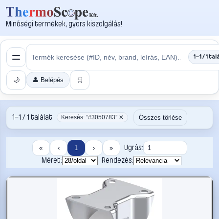
Minőségi termékek, gyors kiszolgálás!
1–1 / 1 tal
🌙
👤 Belépés
🛒
1–1 / 1 találat
Összes törlése
Keresés: “#3050783” ✕
Ugrás:
«
‹
1
›
»
Méret:
Rendezés: