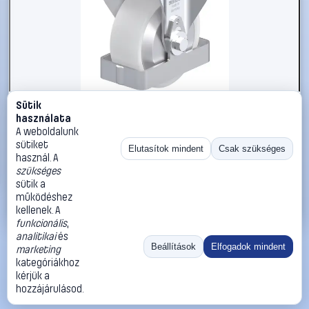
Sütik
#3050783
használata
Blickle 939648 B-PO 100KA-FA-FS Acéllemez rögzített
A weboldalunk
görgő KerékØ: 100 mm Teherbírás (max.): 250 kg 1 db
sütiket
Elutasítok mindent
Csak szükséges
használ. A
Blickle
Görgők, kerekek
szükséges
32 990 Ft
sütik a
működéshez
Kosárba
Azonnali vásárlás
kellenek. A
funkcionális
,
analitikai
és
Ugrás:
«
‹
1
›
»
Beállítások
Elfogadok mindent
marketing
Méret:
Rendezés:
kategóriákhoz
kérjük a
©
2026
ÁSZF
Adatvédelem
Impresszum
Kapcsolat
hozzájárulásod.
ThermoScope
Cégbemutató
Sütibeállítások