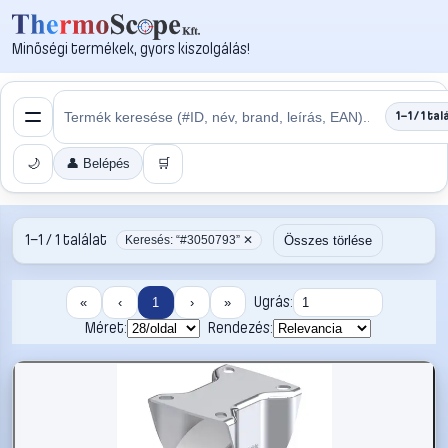
Minőségi termékek, gyors kiszolgálás!
1–1 / 1 tal
🌙
👤 Belépés
🛒
1–1 / 1 találat
Összes törlése
Keresés: “#3050793” ✕
Ugrás:
«
‹
1
›
»
Méret:
Rendezés: