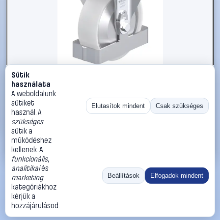
Sütik
#3050793
használata
Blickle 939655 B-PO 125G-FA-FS Acéllemez rögzített
A weboldalunk
görgő KerékØ: 125 mm Teherbírás (max.): 250 kg 1 db
sütiket
Elutasítok mindent
Csak szükséges
használ. A
Blickle
Görgők, kerekek
szükséges
32 990 Ft
sütik a
működéshez
Kosárba
Azonnali vásárlás
kellenek. A
funkcionális
,
analitikai
és
Ugrás:
«
‹
1
›
»
Beállítások
Elfogadok mindent
marketing
Méret:
Rendezés:
kategóriákhoz
kérjük a
©
2026
ÁSZF
Adatvédelem
Impresszum
Kapcsolat
hozzájárulásod.
ThermoScope
Cégbemutató
Sütibeállítások