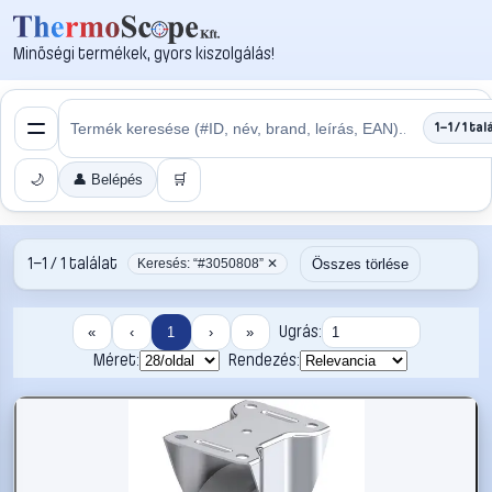
Minőségi termékek, gyors kiszolgálás!
1–1 / 1 tal
🌙
👤 Belépés
🛒
1–1 / 1 találat
Összes törlése
Keresés: “#3050808” ✕
Ugrás:
«
‹
1
›
»
Méret:
Rendezés: