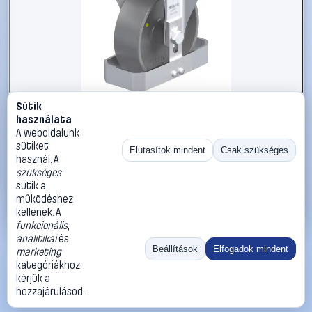
Sütik
#3050808
használata
Blickle 939664 B-PO 150G-ELS-FS Acéllemez rögzített
A weboldalunk
görgő KerékØ: 150 mm Teherbírás (max.): 400 kg 1 db
sütiket
Elutasítok mindent
Csak szükséges
használ. A
Blickle
Görgők, kerekek
szükséges
51 990 Ft
sütik a
működéshez
Kosárba
Azonnali vásárlás
kellenek. A
funkcionális
,
analitikai
és
Ugrás:
«
‹
1
›
»
Beállítások
Elfogadok mindent
marketing
Méret:
Rendezés:
kategóriákhoz
kérjük a
©
2026
ÁSZF
Adatvédelem
Impresszum
Kapcsolat
hozzájárulásod.
ThermoScope
Cégbemutató
Sütibeállítások