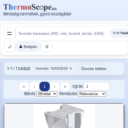
Minőségi termékek, gyors kiszolgálás!
1–1 / 1 tal
🌙
👤 Belépés
🛒
1–1 / 1 találat
Összes törlése
Keresés: “#3050838” ✕
Ugrás:
«
‹
1
›
»
Méret:
Rendezés: