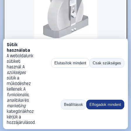
Sütik
#3050838
használata
Blickle 939748 B-PO 175G-FS Acéllemez rögzített görgő
A weboldalunk
KerékØ: 175 mm Teherbírás (max.): 400 kg 1 db
sütiket
Elutasítok mindent
Csak szükséges
használ. A
Blickle
Görgők, kerekek
szükséges
53 990 Ft
sütik a
működéshez
Kosárba
Azonnali vásárlás
kellenek. A
funkcionális
,
analitikai
és
Ugrás:
«
‹
1
›
»
Beállítások
Elfogadok mindent
marketing
Méret:
Rendezés:
kategóriákhoz
kérjük a
©
2026
ÁSZF
Adatvédelem
Impresszum
Kapcsolat
hozzájárulásod.
ThermoScope
Cégbemutató
Sütibeállítások