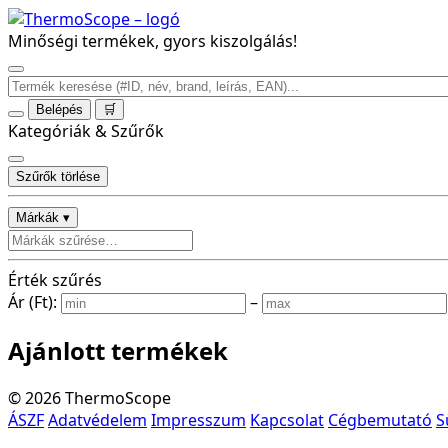
Minőségi termékek, gyors kiszolgálás!
Belépés
🛒
Kategóriák & Szűrők
Szűrők törlése
Márkák ▾
Érték szűrés
Ár (Ft):
–
Ajánlott termékek
©
2026
ThermoScope
ÁSZF
Adatvédelem
Impresszum
Kapcsolat
Cégbemutató
S