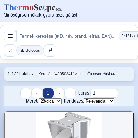
Minőségi termékek, gyors kiszolgálás!
1–1 / 1 tal
🌙
👤 Belépés
🛒
1–1 / 1 találat
Összes törlése
Keresés: “#3050841” ✕
Ugrás:
«
‹
1
›
»
Méret:
Rendezés: