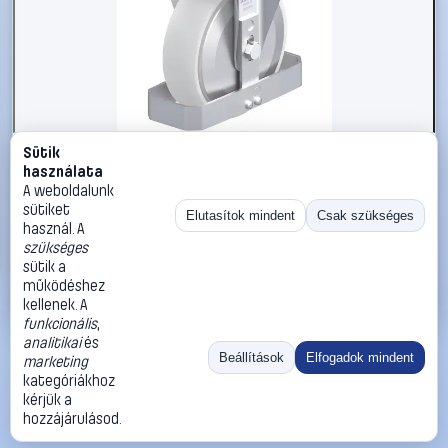
Sütik
#3050841
használata
Blickle 939753 B-PO 175R-FA-FS Acéllemez rögzített
A weboldalunk
görgő KerékØ: 175 mm Teherbírás (max.): 400 kg 1 db
sütiket
Elutasítok mindent
Csak szükséges
használ. A
Blickle
Görgők, kerekek
szükséges
59 990 Ft
sütik a
működéshez
Kosárba
Azonnali vásárlás
kellenek. A
funkcionális
,
analitikai
és
Ugrás:
«
‹
1
›
»
Beállítások
Elfogadok mindent
marketing
Méret:
Rendezés:
kategóriákhoz
kérjük a
©
2026
ÁSZF
Adatvédelem
Impresszum
Kapcsolat
hozzájárulásod.
ThermoScope
Cégbemutató
Sütibeállítások