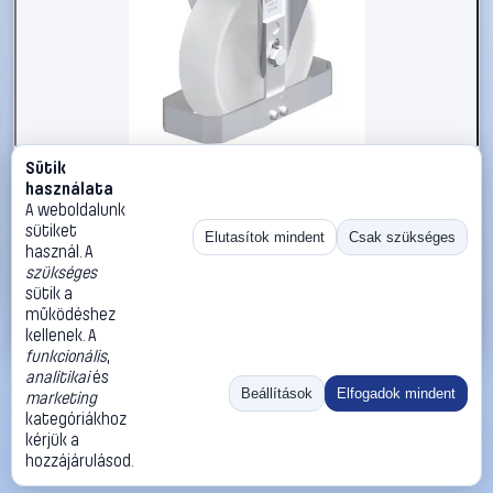
Sütik
#3050844
használata
Blickle 939754 B-PO 175XR-FS Acéllemez rögzített
A weboldalunk
görgő KerékØ: 175 mm Teherbírás (max.): 400 kg 1 db
sütiket
Elutasítok mindent
Csak szükséges
használ. A
Blickle
Görgők, kerekek
szükséges
57 990 Ft
sütik a
működéshez
Kosárba
Azonnali vásárlás
kellenek. A
funkcionális
,
analitikai
és
Ugrás:
«
‹
1
›
»
Beállítások
Elfogadok mindent
marketing
Méret:
Rendezés:
kategóriákhoz
kérjük a
©
2026
ÁSZF
Adatvédelem
Impresszum
Kapcsolat
hozzájárulásod.
ThermoScope
Cégbemutató
Sütibeállítások