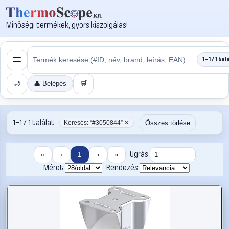
Minőségi termékek, gyors kiszolgálás!
1–1 / 1 tal
🌙
👤 Belépés
🛒
1–1 / 1 találat
Összes törlése
Keresés: “#3050844” ✕
Ugrás:
«
‹
1
›
»
Méret:
Rendezés: