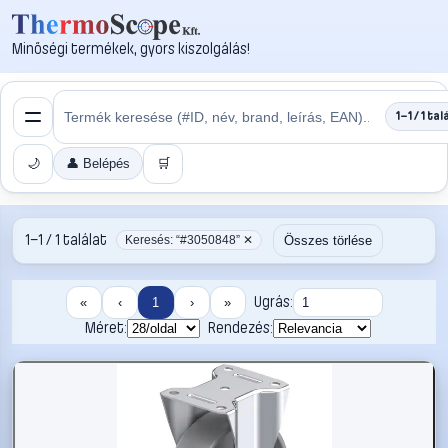
Minőségi termékek, gyors kiszolgálás!
1–1 / 1 tal
🌙
👤 Belépés
🛒
1–1 / 1 találat
Összes törlése
Keresés: “#3050848” ✕
Ugrás:
«
‹
1
›
»
Méret:
Rendezés: