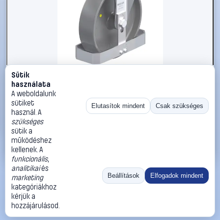
Sütik
#3050848
használata
Blickle 939756 B-PO 200G-ELS-FS Acéllemez rögzített
A weboldalunk
görgő KerékØ: 200 mm Teherbírás (max.): 400 kg 1 db
sütiket
Elutasítok mindent
Csak szükséges
használ. A
Blickle
Görgők, kerekek
szükséges
64 990 Ft
sütik a
működéshez
Kosárba
Azonnali vásárlás
kellenek. A
funkcionális
,
analitikai
és
Ugrás:
«
‹
1
›
»
Beállítások
Elfogadok mindent
marketing
Méret:
Rendezés:
kategóriákhoz
kérjük a
©
2026
ÁSZF
Adatvédelem
Impresszum
Kapcsolat
hozzájárulásod.
ThermoScope
Cégbemutató
Sütibeállítások