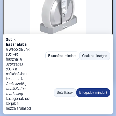
Sütik
#3050859
használata
Blickle 939761 B-PO 200XR-FA-FS Acéllemez rögzített
A weboldalunk
görgő KerékØ: 200 mm Teherbírás (max.): 400 kg 1 db
sütiket
Elutasítok mindent
Csak szükséges
használ. A
Blickle
Görgők, kerekek
szükséges
59 990 Ft
sütik a
működéshez
Kosárba
Azonnali vásárlás
kellenek. A
funkcionális
,
analitikai
és
Ugrás:
«
‹
1
›
»
Beállítások
Elfogadok mindent
marketing
Méret:
Rendezés:
kategóriákhoz
kérjük a
©
2026
ÁSZF
Adatvédelem
Impresszum
Kapcsolat
hozzájárulásod.
ThermoScope
Cégbemutató
Sütibeállítások