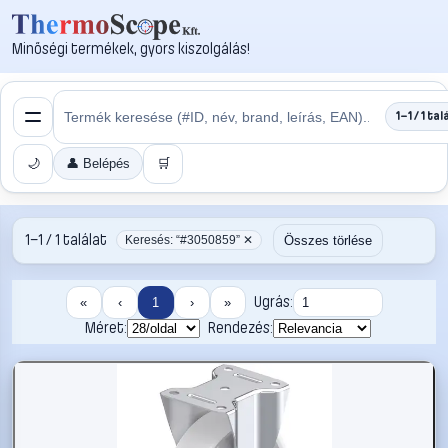
Minőségi termékek, gyors kiszolgálás!
1–1 / 1 tal
🌙
👤 Belépés
🛒
1–1 / 1 találat
Összes törlése
Keresés: “#3050859” ✕
Ugrás:
«
‹
1
›
»
Méret:
Rendezés: