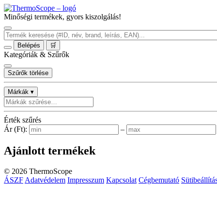
Minőségi termékek, gyors kiszolgálás!
Belépés
🛒
Kategóriák & Szűrők
Szűrők törlése
Márkák ▾
Érték szűrés
Ár (Ft):
–
Ajánlott termékek
©
2026
ThermoScope
ÁSZF
Adatvédelem
Impresszum
Kapcsolat
Cégbemutató
Sütibeállítá