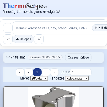
Minőségi termékek, gyors kiszolgálás!
1–1 / 1 tal
🌙
👤 Belépés
🛒
1–1 / 1 találat
Összes törlése
Keresés: “#3050705” ✕
Ugrás:
«
‹
1
›
»
Méret:
Rendezés: