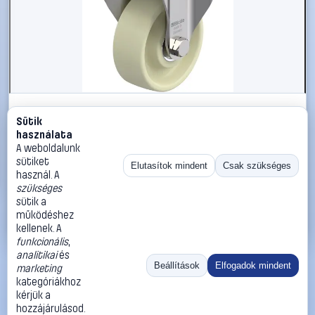
#3050705
Sütik
Blickle 940376 BKX-POH 102HXK-1 Nagy teherbírású
használata
rögzített kerék KerékØ: 100 mm Teherbírás (max.): 300
A weboldalunk
kg 1 db
sütiket
Elutasítok mindent
Csak szükséges
használ. A
Blickle
Görgők, kerekek
szükséges
57 990 Ft
sütik a
működéshez
Kosárba
Azonnali vásárlás
kellenek. A
funkcionális
,
analitikai
és
Ugrás:
«
‹
1
›
»
Beállítások
Elfogadok mindent
marketing
Méret:
Rendezés:
kategóriákhoz
kérjük a
©
2026
ÁSZF
Adatvédelem
Impresszum
Kapcsolat
hozzájárulásod.
ThermoScope
Cégbemutató
Sütibeállítások