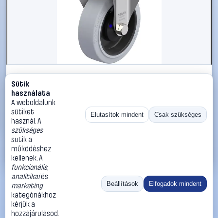
#3050701
Sütik
Blickle 945670 BKX-POEV 125XKA-1-SG Nagy teherbírású
használata
rögzített kerék KerékØ: 125 mm Teherbírás (max.): 250
A weboldalunk
kg 1 db
sütiket
Elutasítok mindent
Csak szükséges
használ. A
Blickle
Görgők, kerekek
szükséges
53 990 Ft
sütik a
működéshez
Kosárba
Azonnali vásárlás
kellenek. A
funkcionális
,
analitikai
és
Ugrás:
«
‹
1
›
»
Beállítások
Elfogadok mindent
marketing
Méret:
Rendezés:
kategóriákhoz
kérjük a
©
2026
ÁSZF
Adatvédelem
Impresszum
Kapcsolat
hozzájárulásod.
ThermoScope
Cégbemutató
Sütibeállítások