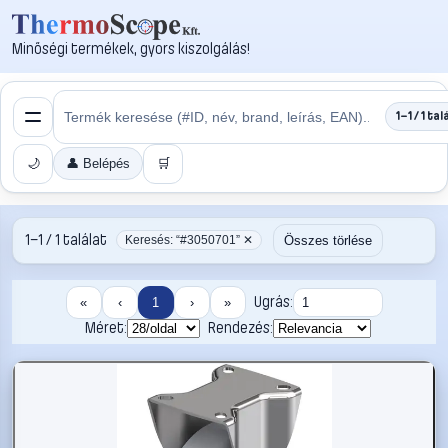
Minőségi termékek, gyors kiszolgálás!
1–1 / 1 tal
🌙
👤 Belépés
🛒
1–1 / 1 találat
Összes törlése
Keresés: “#3050701” ✕
Ugrás:
«
‹
1
›
»
Méret:
Rendezés: