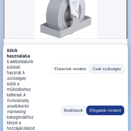
#3050752
Sütik
Blickle 946552 BO-SE 202K-SG-FS Nagy teherbírású
használata
rögzített kerék KerékØ: 200 mm Teherbírás (max.): 850
A weboldalunk
kg 1 db
sütiket
Elutasítok mindent
Csak szükséges
használ. A
Blickle
Görgők, kerekek
szükséges
168 990 Ft
sütik a
működéshez
Kosárba
Azonnali vásárlás
kellenek. A
funkcionális
,
analitikai
és
Ugrás:
«
‹
1
›
»
Beállítások
Elfogadok mindent
marketing
Méret:
Rendezés:
kategóriákhoz
kérjük a
©
2026
ÁSZF
Adatvédelem
Impresszum
Kapcsolat
hozzájárulásod.
ThermoScope
Cégbemutató
Sütibeállítások