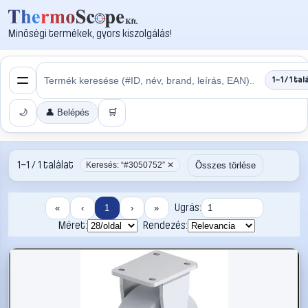
Minőségi termékek, gyors kiszolgálás!
1–1 / 1 tal
🌙
👤 Belépés
🛒
1–1 / 1 találat
Összes törlése
Keresés: “#3050752” ✕
Ugrás:
«
‹
1
›
»
Méret:
Rendezés: