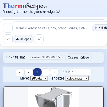
Minőségi termékek, gyors kiszolgálás!
1–1 / 1 tal
🌙
👤 Belépés
🛒
1–1 / 1 találat
Összes törlése
Keresés: “#3050600” ✕
Ugrás:
«
‹
1
›
»
Méret:
Rendezés: