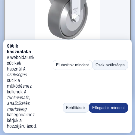
Sütik
#3050600
használata
Blickle 946599 BK-PO 125G-1-ELS-FA Acéllemez rögzített
A weboldalunk
görgő KerékØ: 125 mm Teherbírás (max.): 300 kg 1 db
sütiket
Elutasítok mindent
Csak szükséges
használ. A
Blickle
Görgők, kerekek
szükséges
27 990 Ft
sütik a
működéshez
Kosárba
Azonnali vásárlás
kellenek. A
funkcionális
,
analitikai
és
Ugrás:
«
‹
1
›
»
Beállítások
Elfogadok mindent
marketing
Méret:
Rendezés:
kategóriákhoz
kérjük a
©
2026
ÁSZF
Adatvédelem
Impresszum
Kapcsolat
hozzájárulásod.
ThermoScope
Cégbemutató
Sütibeállítások