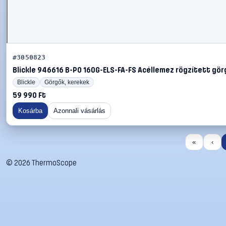
#3050823
Blickle 946616 B-PO 160G-ELS-FA-FS Acéllemez rögzített görg
Blickle
Görgők, kerekek
59 990 Ft
Kosárba
Azonnali vásárlás
«
‹
©
2026
ThermoScope