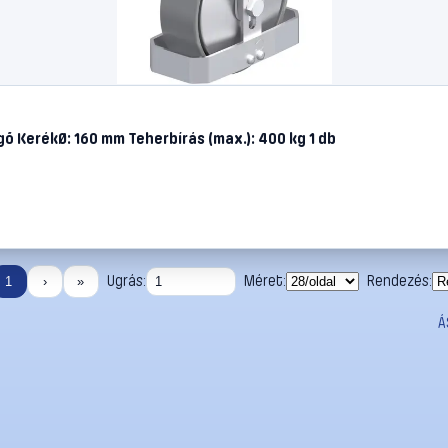
ő KerékØ: 160 mm Teherbírás (max.): 400 kg 1 db
Ugrás:
Méret:
Rendezés:
1
›
»
Á