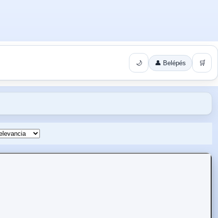
🌙
👤 Belépés
🛒