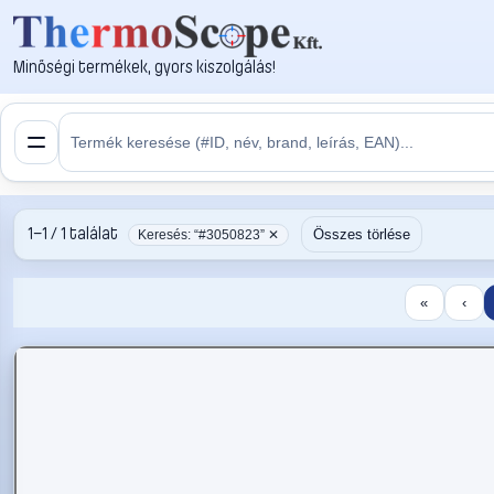
Minőségi termékek, gyors kiszolgálás!
1–1 / 1 találat
Összes törlése
Keresés: “#3050823” ✕
«
‹