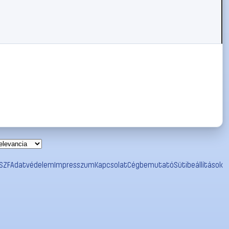
SZF
Adatvédelem
Impresszum
Kapcsolat
Cégbemutató
Sütibeállítások