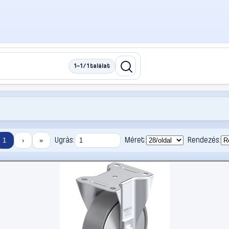
1–1 / 1 találat
Ugrás:
Méret:
Rendezés:
1
›
»