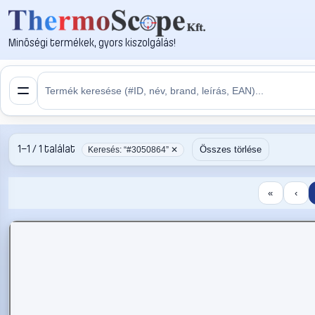
Minőségi termékek, gyors kiszolgálás!
1–1 / 1 találat
Összes törlése
Keresés: “#3050864” ✕
«
‹