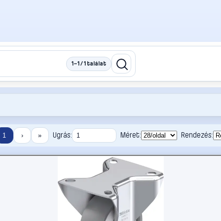
1–1 / 1 találat
Ugrás:
Méret:
Rendezés:
1
›
»