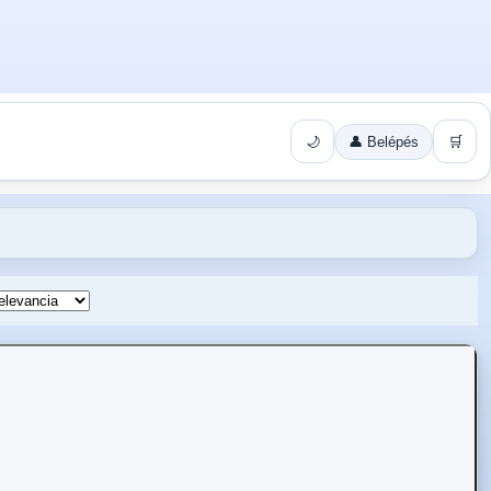
🌙
👤 Belépés
🛒