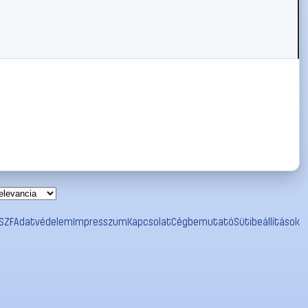
SZF
Adatvédelem
Impresszum
Kapcsolat
Cégbemutató
Sütibeállítások