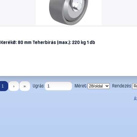
KerékØ: 80 mm Teherbírás (max.): 220 kg 1 db
Ugrás:
Méret:
Rendezés:
1
›
»
Á