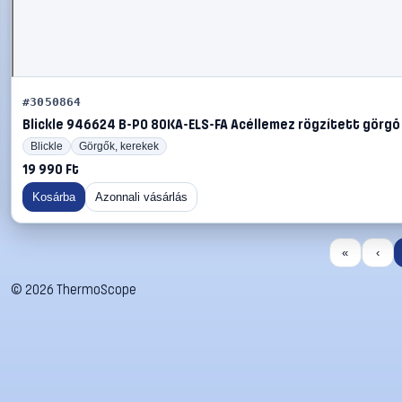
#3050864
Blickle 946624 B-PO 80KA-ELS-FA Acéllemez rögzített görgő 
Blickle
Görgők, kerekek
19 990 Ft
Kosárba
Azonnali vásárlás
«
‹
©
2026
ThermoScope