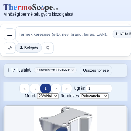
Minőségi termékek, gyors kiszolgálás!
1–1 / 1 tal
🌙
👤 Belépés
🛒
1–1 / 1 találat
Összes törlése
Keresés: “#3050663” ✕
Ugrás:
«
‹
1
›
»
Méret:
Rendezés: