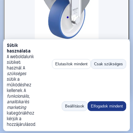
Sütik
#3050663
használata
Blickle 947867 BK-POTHS 100XKA-1 Acéllemez rögzített
A weboldalunk
görgő KerékØ: 100 mm Teherbírás (max.): 200 kg 1 db
sütiket
Elutasítok mindent
Csak szükséges
használ. A
Blickle
Görgők, kerekek
szükséges
29 990 Ft
sütik a
működéshez
Kosárba
Azonnali vásárlás
kellenek. A
funkcionális
,
analitikai
és
Ugrás:
«
‹
1
›
»
Beállítások
Elfogadok mindent
marketing
Méret:
Rendezés:
kategóriákhoz
kérjük a
©
2026
ÁSZF
Adatvédelem
Impresszum
Kapcsolat
hozzájárulásod.
ThermoScope
Cégbemutató
Sütibeállítások