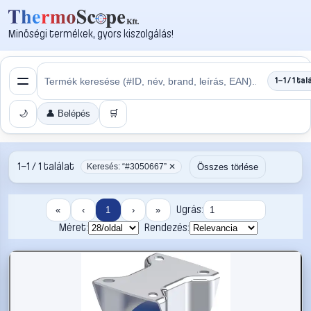
Minőségi termékek, gyors kiszolgálás!
1–1 / 1 tal
🌙
👤 Belépés
🛒
1–1 / 1 találat
Összes törlése
Keresés: “#3050667” ✕
Ugrás:
«
‹
1
›
»
Méret:
Rendezés: