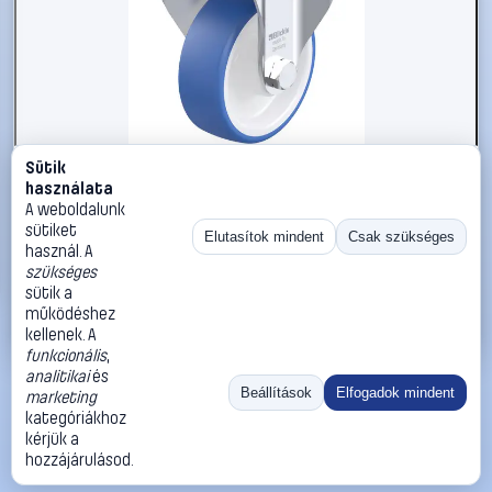
Sütik
#3050667
használata
Blickle 947871 BK-POTHS 100XR-1 Acéllemez rögzített
A weboldalunk
görgő KerékØ: 100 mm Teherbírás (max.): 200 kg 1 db
sütiket
Elutasítok mindent
Csak szükséges
használ. A
Blickle
Görgők, kerekek
szükséges
23 990 Ft
sütik a
működéshez
Kosárba
Azonnali vásárlás
kellenek. A
funkcionális
,
analitikai
és
Ugrás:
«
‹
1
›
»
Beállítások
Elfogadok mindent
marketing
Méret:
Rendezés:
kategóriákhoz
kérjük a
©
2026
ÁSZF
Adatvédelem
Impresszum
Kapcsolat
hozzájárulásod.
ThermoScope
Cégbemutató
Sütibeállítások