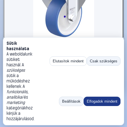
Sütik
#3050954
használata
Blickle 947887 B-POTHS 100XKA Acéllemez rögzített
A weboldalunk
görgő KerékØ: 100 mm Teherbírás (max.): 200 kg 1 db
sütiket
Elutasítok mindent
Csak szükséges
használ. A
Blickle
Görgők, kerekek
szükséges
26 990 Ft
sütik a
működéshez
Kosárba
Azonnali vásárlás
kellenek. A
funkcionális
,
analitikai
és
Ugrás:
«
‹
1
›
»
Beállítások
Elfogadok mindent
marketing
Méret:
Rendezés:
kategóriákhoz
kérjük a
©
2026
ÁSZF
Adatvédelem
Impresszum
Kapcsolat
hozzájárulásod.
ThermoScope
Cégbemutató
Sütibeállítások