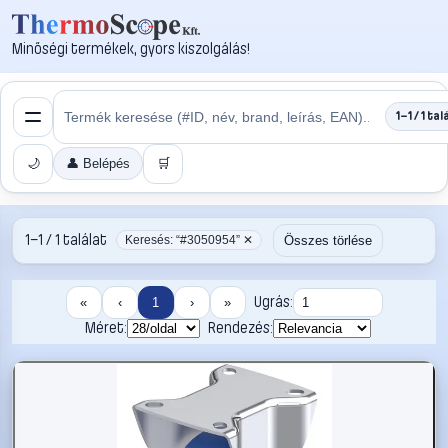
Minőségi termékek, gyors kiszolgálás!
1–1 / 1 tal
🌙
👤 Belépés
🛒
1–1 / 1 találat
Összes törlése
Keresés: “#3050954” ✕
Ugrás:
«
‹
1
›
»
Méret:
Rendezés: