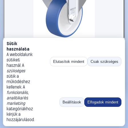
Sütik
#3050958
használata
Blickle 947891 B-POTHS 100XR Acéllemez rögzített
A weboldalunk
görgő KerékØ: 100 mm Teherbírás (max.): 200 kg 1 db
sütiket
Elutasítok mindent
Csak szükséges
használ. A
Blickle
Görgők, kerekek
szükséges
20 990 Ft
sütik a
működéshez
Kosárba
Azonnali vásárlás
kellenek. A
funkcionális
,
analitikai
és
Ugrás:
«
‹
1
›
»
Beállítások
Elfogadok mindent
marketing
Méret:
Rendezés:
kategóriákhoz
kérjük a
©
2026
ÁSZF
Adatvédelem
Impresszum
Kapcsolat
hozzájárulásod.
ThermoScope
Cégbemutató
Sütibeállítások