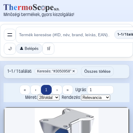
Minőségi termékek, gyors kiszolgálás!
1–1 / 1 tal
🌙
👤 Belépés
🛒
1–1 / 1 találat
Összes törlése
Keresés: “#3050958” ✕
Ugrás:
«
‹
1
›
»
Méret:
Rendezés: