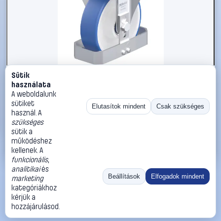
Sütik
#3050997
használata
Blickle 947906 B-POTHS 160XK-FS Acéllemez rögzített
A weboldalunk
görgő KerékØ: 160 mm Teherbírás (max.): 400 kg 1 db
sütiket
Elutasítok mindent
Csak szükséges
használ. A
Blickle
Görgők, kerekek
szükséges
76 990 Ft
sütik a
működéshez
Kosárba
Azonnali vásárlás
kellenek. A
funkcionális
,
analitikai
és
Ugrás:
«
‹
1
›
»
Beállítások
Elfogadok mindent
marketing
Méret:
Rendezés:
kategóriákhoz
kérjük a
©
2026
ÁSZF
Adatvédelem
Impresszum
Kapcsolat
hozzájárulásod.
ThermoScope
Cégbemutató
Sütibeállítások