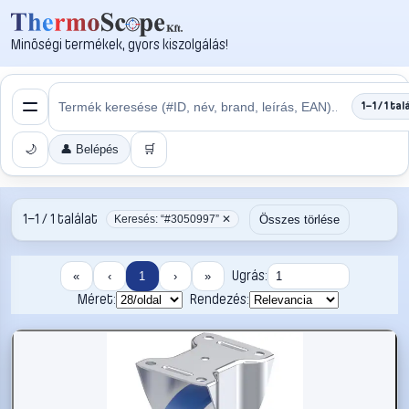
Minőségi termékek, gyors kiszolgálás!
1–1 / 1 tal
🌙
👤 Belépés
🛒
1–1 / 1 találat
Összes törlése
Keresés: “#3050997” ✕
Ugrás:
«
‹
1
›
»
Méret:
Rendezés: