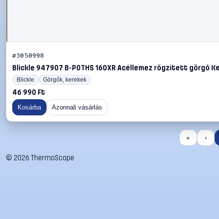
#3050998
Blickle 947907 B-POTHS 160XR Acéllemez rögzített görgő Ker
Blickle
Görgők, kerekek
46 990 Ft
Kosárba
Azonnali vásárlás
«
‹
©
2026
ThermoScope