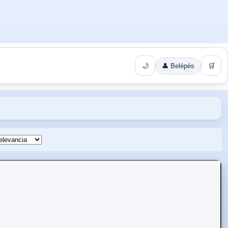
🌙
👤 Belépés
🛒