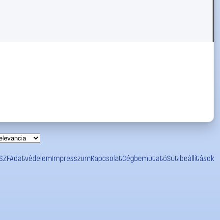
SZF
Adatvédelem
Impresszum
Kapcsolat
Cégbemutató
Sütibeállítások