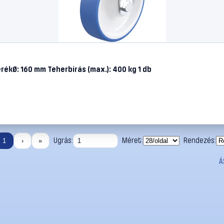
ékØ: 160 mm Teherbírás (max.): 400 kg 1 db
Ugrás:
Méret:
Rendezés:
1
›
»
Á