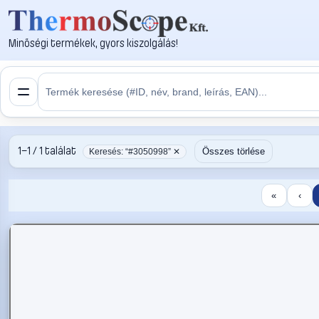
Minőségi termékek, gyors kiszolgálás!
1–1 / 1 találat
Összes törlése
Keresés: “#3050998” ✕
«
‹