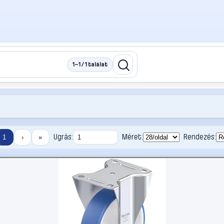
1–1 / 1 találat
Ugrás:
Méret:
Rendezés:
1
›
»