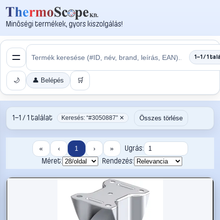
Minőségi termékek, gyors kiszolgálás!
1–1 / 1 tal
🌙
👤 Belépés
🛒
1–1 / 1 találat
Összes törlése
Keresés: “#3050887” ✕
Ugrás:
«
‹
1
›
»
Méret:
Rendezés: