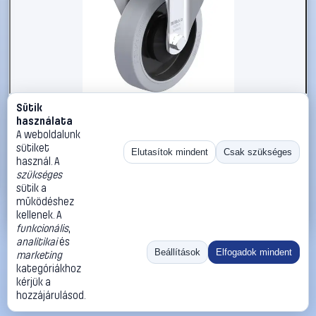
Sütik
#3050887
használata
Blickle 960708 B-POEV 161XKA-SG Acéllemez rögzített
A weboldalunk
görgő KerékØ: 160 mm Teherbírás (max.): 320 kg 1 db
sütiket
Elutasítok mindent
Csak szükséges
használ. A
Blickle
Görgők, kerekek
szükséges
53 990 Ft
sütik a
működéshez
Kosárba
Azonnali vásárlás
kellenek. A
funkcionális
,
analitikai
és
Ugrás:
«
‹
1
›
»
Beállítások
Elfogadok mindent
marketing
Méret:
Rendezés:
kategóriákhoz
kérjük a
©
2026
ÁSZF
Adatvédelem
Impresszum
Kapcsolat
hozzájárulásod.
ThermoScope
Cégbemutató
Sütibeállítások