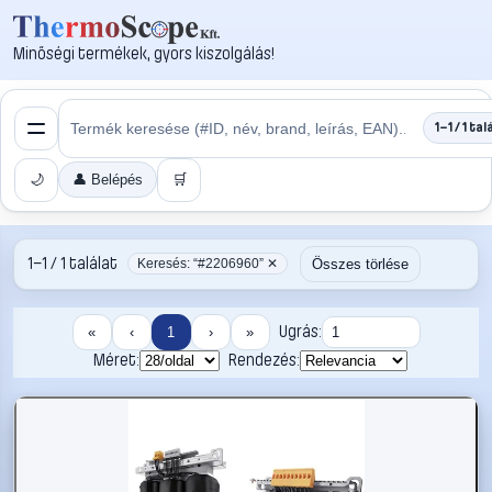
Minőségi termékek, gyors kiszolgálás!
1–1 / 1 tal
🌙
👤 Belépés
🛒
1–1 / 1 találat
Összes törlése
Keresés: “#2206960” ✕
Ugrás:
«
‹
1
›
»
Méret:
Rendezés: