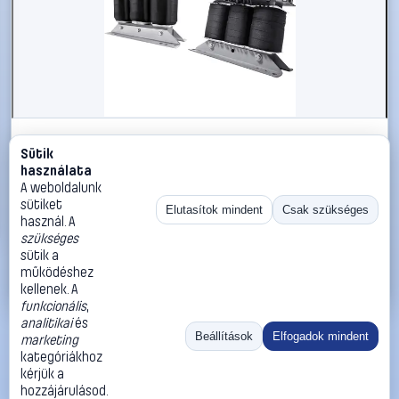
#2206960
Sütik
BLOCK AT3 15-58/60-4 Energiatakarékos
használata
transzformátor 3 x 575 V/AC, 600 V/AC 3 x 400 V/AC
A weboldalunk
15000 VA
sütiket
Elutasítok mindent
Csak szükséges
használ. A
BLOCK
Hálózati transzformátorok
szükséges
335 990 Ft
sütik a
működéshez
Kosárba
Azonnali vásárlás
kellenek. A
funkcionális
,
analitikai
és
Ugrás:
«
‹
1
›
»
Beállítások
Elfogadok mindent
marketing
Méret:
Rendezés:
kategóriákhoz
kérjük a
©
2026
ÁSZF
Adatvédelem
Impresszum
Kapcsolat
hozzájárulásod.
ThermoScope
Cégbemutató
Sütibeállítások