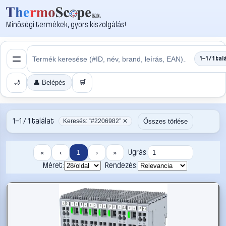
Minőségi termékek, gyors kiszolgálás!
1–1 / 1 tal
🌙
👤 Belépés
🛒
1–1 / 1 találat
Összes törlése
Keresés: “#2206982” ✕
Ugrás:
«
‹
1
›
»
Méret:
Rendezés: