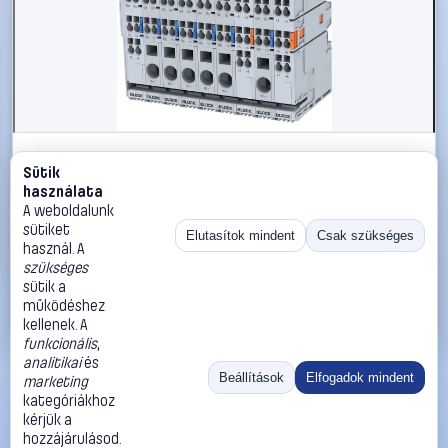
#2206982
Sütik
BLOCK EB-1824-060-0 Elektronikus védőkapcsoló 24 V/DC
használata
6 A Kimenetek száma:1 x Tartalom, tartalmi egységek
A weboldalunk
rendelésenként 1 db
sütiket
Elutasítok mindent
Csak szükséges
használ. A
BLOCK
Kalapsínre szerelhető tápegységek
szükséges
19 990 Ft
sütik a
működéshez
Kosárba
Azonnali vásárlás
kellenek. A
funkcionális
,
analitikai
és
Ugrás:
«
‹
1
›
»
Beállítások
Elfogadok mindent
marketing
Méret:
Rendezés:
kategóriákhoz
kérjük a
©
2026
ÁSZF
Adatvédelem
Impresszum
Kapcsolat
hozzájárulásod.
ThermoScope
Cégbemutató
Sütibeállítások