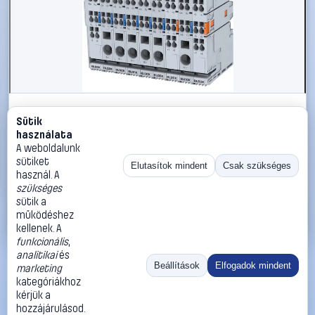
#2206943
Sütik
BLOCK EB-2824-030-0 Elektronikus védőkapcsoló 24
használata
V/DC 3 A Kimenetek száma:1 x Tartalom, tartalmi
A weboldalunk
egységek rendelésenként 1 db
sütiket
Elutasítok mindent
Csak szükséges
használ. A
BLOCK
Kalapsínre szerelhető tápegységek
szükséges
16 990 Ft
sütik a
működéshez
Kosárba
Azonnali vásárlás
kellenek. A
funkcionális
,
analitikai
és
Ugrás:
«
‹
1
›
»
Beállítások
Elfogadok mindent
marketing
Méret:
Rendezés:
kategóriákhoz
kérjük a
©
2026
ÁSZF
Adatvédelem
Impresszum
Kapcsolat
hozzájárulásod.
ThermoScope
Cégbemutató
Sütibeállítások