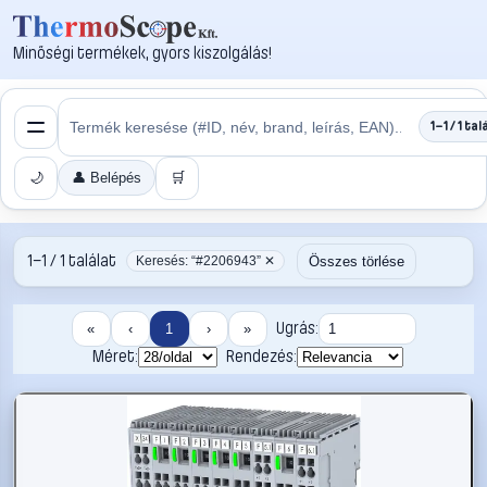
Minőségi termékek, gyors kiszolgálás!
1–1 / 1 tal
🌙
👤 Belépés
🛒
1–1 / 1 találat
Összes törlése
Keresés: “#2206943” ✕
Ugrás:
«
‹
1
›
»
Méret:
Rendezés: