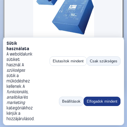
Sütik
#2206987
használata
BLOCK FL 24/9 Lapos transzformátor 2 x 115 V/AC 2 x 9
A weboldalunk
V/AC 24 VA
sütiket
Elutasítok mindent
Csak szükséges
használ. A
BLOCK
Hálózati transzformátorok
szükséges
18 990 Ft
sütik a
működéshez
Kosárba
Azonnali vásárlás
kellenek. A
funkcionális
,
analitikai
és
Ugrás:
«
‹
1
›
»
Beállítások
Elfogadok mindent
marketing
Méret:
Rendezés:
kategóriákhoz
kérjük a
©
2026
ÁSZF
Adatvédelem
Impresszum
Kapcsolat
hozzájárulásod.
ThermoScope
Cégbemutató
Sütibeállítások