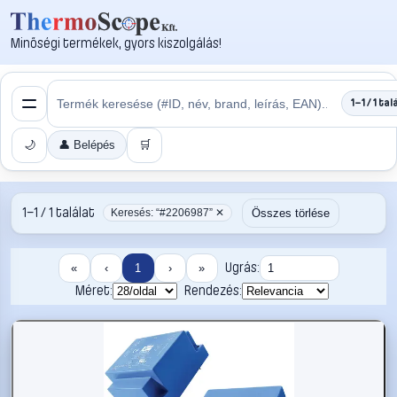
Minőségi termékek, gyors kiszolgálás!
1–1 / 1 tal
🌙
👤 Belépés
🛒
1–1 / 1 találat
Összes törlése
Keresés: “#2206987” ✕
Ugrás:
«
‹
1
›
»
Méret:
Rendezés: