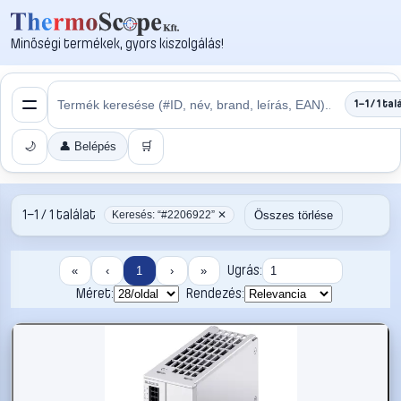
Minőségi termékek, gyors kiszolgálás!
1–1 / 1 tal
🌙
👤 Belépés
🛒
1–1 / 1 találat
Összes törlése
Keresés: “#2206922” ✕
Ugrás:
«
‹
1
›
»
Méret:
Rendezés: