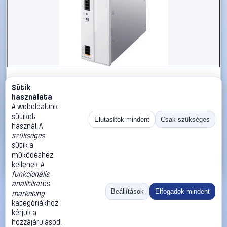
#2206922
Sütik
BLOCK PC-0224-100-2 Kalapsínes tápegység 24 V/DC 10 A
használata
240 W Kimenetek száma:1 x Tartalom, tartalmi
A weboldalunk
egységek rendelésenként 1 db
sütiket
Elutasítok mindent
Csak szükséges
használ. A
BLOCK
Kalapsínre szerelhető tápegységek
szükséges
96 990 Ft
sütik a
működéshez
Kosárba
Azonnali vásárlás
kellenek. A
funkcionális
,
analitikai
és
Ugrás:
«
‹
1
›
»
Beállítások
Elfogadok mindent
marketing
Méret:
Rendezés:
kategóriákhoz
kérjük a
©
2026
ÁSZF
Adatvédelem
Impresszum
Kapcsolat
hozzájárulásod.
ThermoScope
Cégbemutató
Sütibeállítások