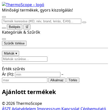
Minőségi termékek, gyors kiszolgálás!
Belépés
🛒
Kategóriák & Szűrők
Szűrők törlése
Márkák ▾
Érték szűrés
Ár (Ft):
–
Alkalmaz
Törlés
Ajánlott termékek
©
2026
ThermoScope
ÁSZF
Adatvédelem
Impresszum
Kapcsolat
Cégbemutató